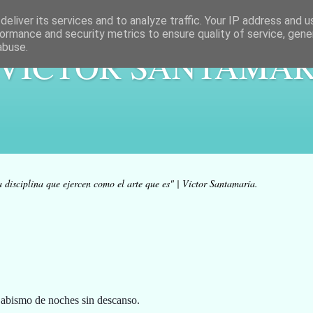
eliver its services and to analyze traffic. Your IP address and 
ormance and security metrics to ensure quality of service, gen
abuse.
 VÍCTOR SANTAMAR
a disciplina que ejercen como el arte que es" | Víctor Santamaría.
 abismo de noches sin descanso.