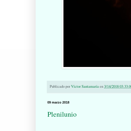
Publicado por
Víctor Santamaría
en
3/14/2018 03:33:0
09 marzo 2018
Plenilunio