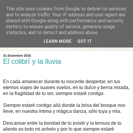
This site uses cookies from Google to deliver its services
EL ARTE DE VÍCTOR
and to analyze traffic. Your IP address and user-agent are
shared with Google along with performance and security
SANTAMARÍA
metrics to ensure quality of service, generate usage
statistics, and to detect and address abuse.
Descubre su fotografía y poesía
LEARN MORE
GOT IT
31 diciembre 2016
El colibrí y la lluvia
En cada amanecer durante tu inocente despertar, en tus
eternos viajes de suaves vuelos, en tu dulce y tierna mirada,
en la fragilidad de tu ser, siempre estaré contigo.
Siempre estaré contigo allá donde la brisa del bosque nos
lleve, en nuestra íntima y mágica danza, sólo tuya y mía.
Descansar entre la bondad de tu existir y la ternura de tu
aliento es todo mi anhelo y por lo que siempre estaré