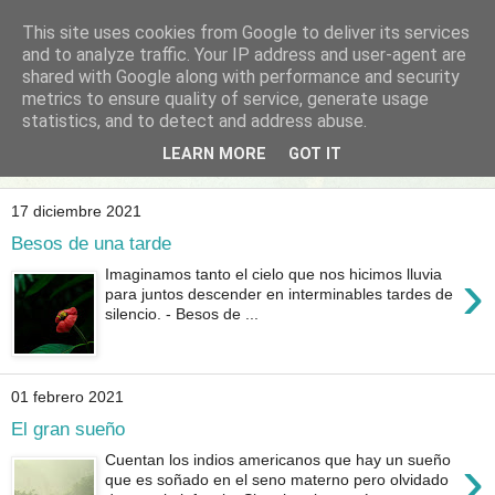
This site uses cookies from Google to deliver its services
EL ARTE DE VÍCTOR
and to analyze traffic. Your IP address and user-agent are
shared with Google along with performance and security
SANTAMARÍA
metrics to ensure quality of service, generate usage
statistics, and to detect and address abuse.
Descubre su fotografía y poesía
LEARN MORE
GOT IT
17 diciembre 2021
Besos de una tarde
›
Imaginamos tanto el cielo que nos hicimos lluvia
para juntos descender en interminables tardes de
silencio. - Besos de ...
01 febrero 2021
El gran sueño
›
Cuentan los indios americanos que hay un sueño
que es soñado en el seno materno pero olvidado